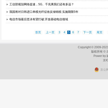
工信部规划网络提速，5G、千兆离我们还有多远？
我国将对日韩进口单模光纤征收反倾销税 实施期限5年
电信市场最后坚冰有望打破:开放基础电信领域
首页
上一页
3
4
5
6
7
下一页
尾页
跳
Copyright © 2009-2021
版权所有 ©
Power by
京I
京公网