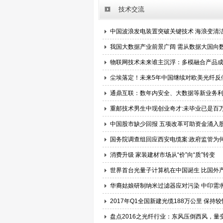
技术交流
中国波浪发电装置突破关键技术 海浪变清
我国大数据产业前景广阔 需从数据大国向
物联网技术未来谁主沉浮：多模融合产品
尘埃落定！未来5年中国继续对欧美光纤反
通鼎互联：数年内安全、大数据等新业务
重邮技术男生中现创业奇才:未毕业已是百
中国股市缺少回报 五项改革可助资金涌入
国务院调查组回应西安电缆案:政府监管为
消费升级 家装建材市场从“价”向“质”转变
世界首台光量子计算机在中国诞生 比国外
华裔姑娘研制纳米过滤器应对污染 中印需
2017年Q1全国新建光缆188万公里 保持
盘点2016之光纤行业：东风压倒西风，量