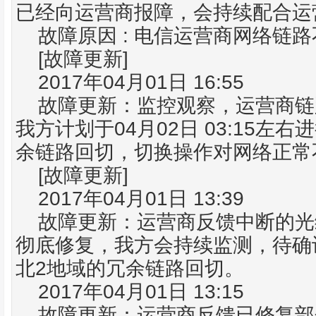
已经向运营商报障，会持续配合运
:
故障原因
电信运营商
网络
链路
[
]
故障更新
2017
04
01
16:55
年
月
日
故障更新：监控观察，运营商链
04
02
03:15
我方计划于
月
日
左右进
余链路回切，切换操作对网络正常
[
]
故障更新
2017
04
01
13:39
年
月
日
故障更新：运营商反馈中断的光
彻底修复，我方会持续
监测
，待确
2
北
地域的冗余链路回切。
2017
04
01
13:15
年
月
日
故障更新：运营商反馈已修复部