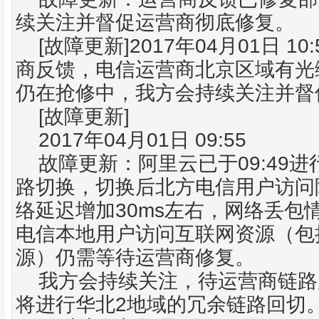
续关注并督促运营商彻底修复。
[
]2017
04
01
10:
故障更新
年
月
日
商反馈，电信运营商北京区域有光
仍在抢修中，我方会持续关注并督
[
]
故障更新
2017
04
01
09:55
年
月
日
09:49
故障更新：阿里云已于
进
路切换，切换后北方电信用户访问
30ms
络延迟增加
左右，网络丢包
电信本地用户访问互联网资源（包
源）仍需等待运营商修复。
我方会持续关注，待运营商链路
2
将进行华北
地域的冗余链路回切