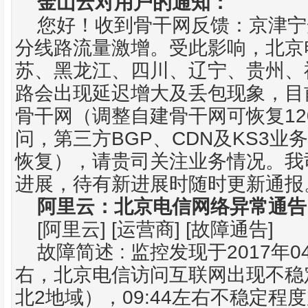
金山云对用户的通知：
您好！收到
骨干网
反馈：京津宁
分线路流量激增。受此影响，北京
苏、黑龙江、四川、辽宁、贵州、
路会出现延迟增大及丢包现象，目
12
骨干网（调整自建骨干网可恢复
BGP
CDN
KS3
问，第三方
、
及
业务
恢复），请贵司关注业务情况。我
进展，待有新进展时随时更新通报
阿里云：北京
电信网
络异常通告
[
] [
] [
]
阿里云
运营商
故障通告
:
2017
0
故障简述
监控发现于
年
右，北京电信访问互联网出现不稳
2
09:44
北
地域），
左右不稳定程度