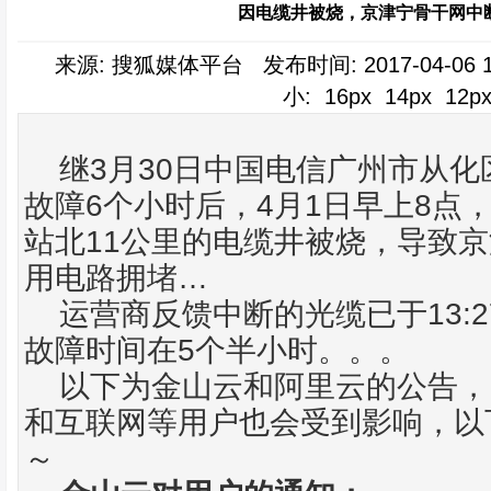
因电缆井被烧，京津宁骨干网中
来源: 搜狐媒体平台 发布时间: 2017-04-06 
小:
16px
14px
12p
3
30
继
月
日
中国电信
广州市从化
6
4
1
8
故障
个小时后，
月
日早上
点
11
站北
公里的
电缆
井被烧，导致京
…
用电路拥堵
13:2
运营商
反馈中断的光缆已于
5
故障时间在
个半小时。。。
以下为金山云和阿里云的公告，
和
互联网
等用户也会受到影响，以
～