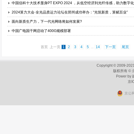
中国信科十大技术显身PT EXPO 2024 ，从低空经济到光纤传感，助力数字
2024算力大会·全光品质运力论坛在郑州成功举办：“光筑新质，算赋百业”
面向新质生产力，下一代光网络将如何发展?
中国广电国干网启动了400G规模部署
首页 上一页
1
2
3
4
5
...
14
下一页
尾页
Copyright © 2009-2021
版权所有 ©
Power by
京I
京公网