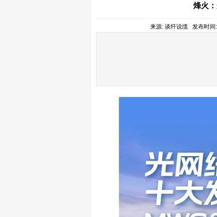
烽火：
来源: 谈纤说缆 发布时间: 20