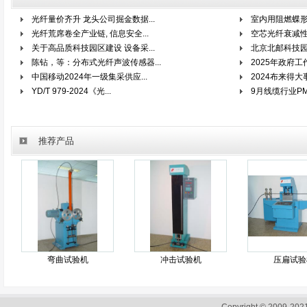
光纤量价齐升 龙头公司掘金数据...
室内用阻燃蝶
光纤荒席卷全产业链, 信息安全...
空芯光纤衰减
关于高品质科技园区建设 设备采...
北京北邮科技园
陈钻，等：分布式光纤声波传感器...
2025年政府工
中国移动2024年一级集采供应...
2024布来得大
YD/T 979-2024《光...
9月线缆行业PM
推荐产品
弯曲试验机
冲击试验机
压扁试验