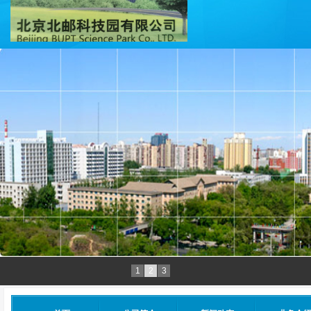
1
2
3