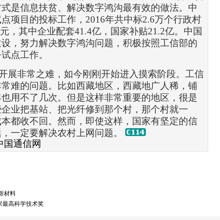
方式是信息扶贫、解决数字鸿沟最有效的做法。中
试点项目的投标工作，
2016
年共中标
2.6
万个行政村
元，其中企业配套
41.4
亿，国家补贴
21.2
亿。中国
建设，努力解决数字鸿沟问题，积极按照工信部的
务试点工作。
开展非常之难，如今刚刚开始进入摸索阶段。工信
非常难的问题。比如西藏地区，西藏地广人稀，铺
年也用不了几次。但是这样非常重要的地区，很是
些企业把
基站
、把光纤修到那个村，那个村就一
成本都收不回。然而，即使这样，国家有坚定的信
题，一定要解决农村上网问题。
中国通信网
新材料
家最高科学技术奖