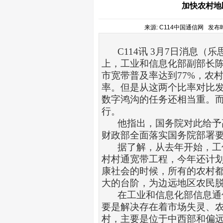
加快农村地
来源: C114中国通信网 发布时间:
C114
讯
3
月
7
日消息（乐
上，工业和
信息化
部副部长
市宽带普及率达到
77%
，农
率。但是从这两个比率对比
数字鸿沟的任务还相当重。
行。
他指出，国务院对此给予
财政部全面落实国务院部署
据了解，从去年开始，
工
村村通宽带工程，今年还计
康社会的时候，所有的农村
大的台阶，为边远地区农民
在工业和信息化部信息通
要是解决存在着市场失灵、
村，主要是位于中西部和偏