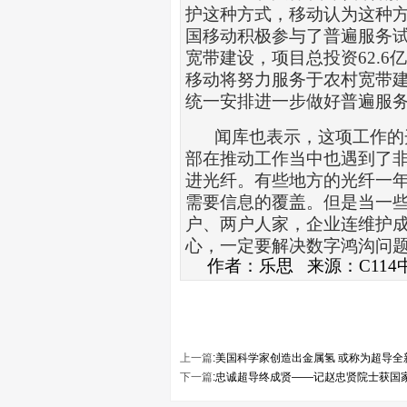
护这种方式，移动认为这种
国移动积极参与了普遍服务
宽带建设，项目总投资
62.6
亿
移动将努力服务于农村宽带
统一安排进一步做好普遍服
闻库也表示，这项工作的
部在推动工作当中也遇到了
进
光纤
。有些地方的光纤一
需要信息的覆盖。但是当一
户、两户人家，企业连维护
心，一定要解决数字鸿沟问
作者：乐思
来源：
C114
上一篇
:
美国科学家创造出金属氢 或称为超导全
下一篇
:
忠诚超导终成贤——记赵忠贤院士获国