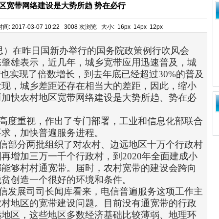
区宽带网络建设是大势所趋 势在必行
 2017-03-07 10:22 3008 次浏览 大小:
16px
14px
12px
思）在昨日国新办举行的国务院政策例行吹风会
陈肇雄表示，近几年，城乡
宽带
应用迅速普及，城
村也实现了倍数增长，到去年底已经超过
30%
的普及
发现，城乡差距还存在相当大的差距，因此，缩小
而加快农村地区宽带
网络
建设是大势所趋、势在必
高度重视，作出了专门部署，工业和信息化部联合
要求，加快
普遍服务
进程。
信部
分两批组织了对农村、边远地区十万个行政村
划再增加三万一千个行政村，到
2020
年全面建成小
都能够村村通宽带。届时，农村宽带的建设会跨向
脱贫创造一个很好的环境和条件。
信发展司司长闻库看来，
电信
普遍服务这项工作主
农村地区的宽带建设问题。目前没有通宽带的行政
远地区，这些地区多数经济基础比较薄弱、地理环