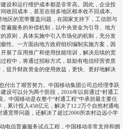
带建设和运行维护成本都是非常高。因此，企业投
时间收回成本，甚至在很多地区根本收不回成本。
些地区的宽带覆盖问题，在国家支持下，工信部与
善普遍服务的补偿机制，以中央资金为引导、地方
进的原则，具体实施中引入市场化的机制，充分发
积极性。一方面由地方政府组织编制实施方案，因
，开展了应用推广和使用技能培训，解决后续的宽
施过程中，将通过
招标
方式，鼓励有电信经营资质
中，提升财政资金的使用效益，更快、更好地解决
也付出了艰苦努力。
中国移动
集团公司总经理李跃
务建设可以分为两个阶段，
2016
年以前通过
“
村通工
设。中国
移动
是在整个
“
村通工程
”
中承担最主要任
年，累计投入
458
亿元，解决了
12.2
万个自然村通电
村通宽带问题，还解决了超过
2000
所农村边远小学
动电信普遍服务试点工程，中国移动非常支持和拥