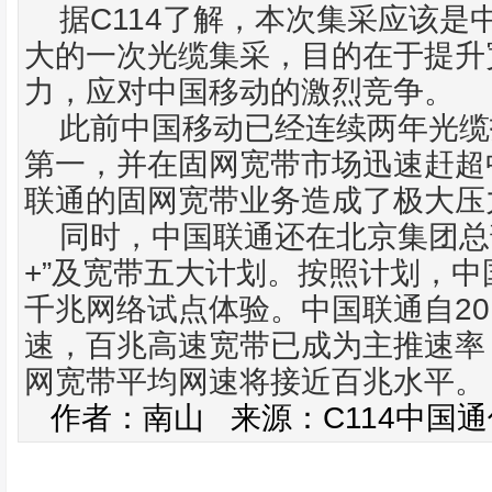
C114
据
了解，本次集采应该是
大的一次光缆集采，目的在于提升
力，应对
中国移
动
的激烈竞争。
此前中国
移动
已经连续两年光缆
第一，并在
固网
宽带市场迅速赶超
联通的固网宽带业务造成了极大压
同时，中国联通还在北京集团总
+”
及宽带五大计划。按照计划，中
20
千兆
网络
试点体验。中国联通自
速，百兆高速宽带已成为主推速率
网宽带平均网速将接近百兆水平。
C114
作者：南山
来源：
中国通