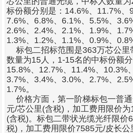
芯公里的普通光缆，中标人数量为
14.6%
11.7%
标份额分别是：
、
、
7.6%
6.8%
6.1%
5.5%
3.6
、
、
、
、
2.6%
2.4%
2.1%
1.9%
1.7
、
、
、
、
1.3%
1.2%
1.1%
0.9%
0.8
、
、
、
、
363
标包二招标范围是
万芯公里
15
1-15
数量为
人，
名的中标份额分
15.8%
12.7%
11.4%
10.3%
、
、
、
3.7%
3.4%
3.0%
2.7%
2.5
、
、
、
、
1.7%
。
价格方面，第一阶梯标包一普通
/
(
)
元
芯公里
含税
，加工费用限价为
(
)
6
含税
。标包二带状光缆光纤限价
)
7585
/
税
，加工费用限价
元
皮长公