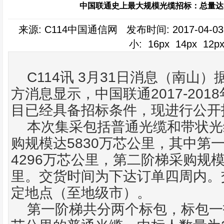
中国联通史上最大规模光缆招标：总量达5
来源: C114中国通信网 发布时间: 2017-04-03
小:
16px
14px
12p
C114
3
31
讯
月
日消息（南山）
2017-2018
方消息显示，中国
联通
目已经具备
招标
条件，现进行公开
本次集采包括普
通光
缆和带状光
5830
购规模达
万芯公里，其中第
4296
万芯公里，第二阶梯采购规
里。交货时间为下达订单四周内。
定地点（至地级市）。
第一阶梯共分两个标包，标包一