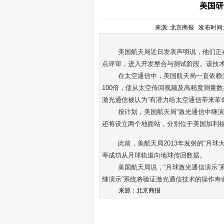
美国研
来源: 北京商报 发布时间: 20
美国航天局近日发表声明说，他们正
点评审，进入开发
整合
与
测试
阶段。该技
在太空通信中，美国航天局一直依赖
100
倍，使从太空传回视频及高精度测量数
激光通信被认为
“
有潜力给太空通信带来革
按计划，美国航天局
“
激光通信中继演
还将设立两个地面站，分别位于美国加利
此前，美航天局
2013
年发射的
“
月球
率成功从月球轨道向地球传回数据。
美国航天局说，
“
月球激光通信演示
”
继演示
”
系统将验证激光通信技术的操作寿
来源：北京商报