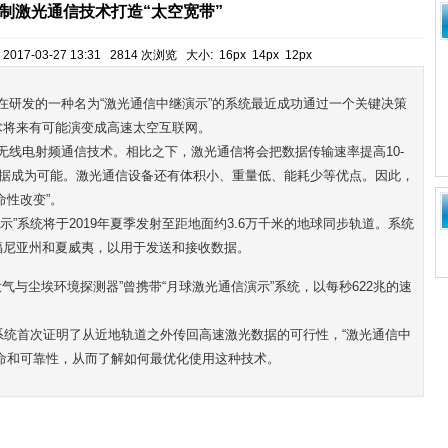
制激光通信技术打造“太空宽带”
17-03-27 13:31 2814 次浏览 大小:
16px
14px
12px
在研发的一种名为
“
激光
通信中继演示
”
的系统最近成功通过一个关键决策
术将来有可能演变成高速太空
互联网
。
无线电
射频
通信技术。相比之下，激
光通信
将会把数据传输速率提高
10-
据成为可能。激光通信设备还有体积小、重量低、能耗少等优点。因此，
命性改变
”
。
示
”
系统将于
2019
年夏季发射至距地面约
3.6
万千米的地球同步轨道。系统
福尼亚州和夏威夷，以用于发送和接收数据。
大气与尘埃环境
探测器
”
曾携带
“
月球激光通信演示
”
系统，以每秒
622
兆的速
系统首次证明了从近地轨道之外传回高速激光数据的可行性，
“
激光通信中
命和可靠性，从而了解如何最优化使用这种技术。