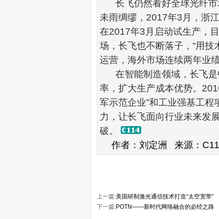
长飞仍然看好全球光纤市
未雨绸缪，
2017
年
3
月，浙
在
2017
年
3
月启动试生产，
场，长飞也不断落子，
“
用技
运营，海外市场连续两年业
在智能制造领域，长飞是
率，扩大生产成本优势。
201
军示范企业
”
和工业强基工程
力，让长飞面向行业未来发
破。
作者：刘定洲
来源：
C1
上一篇
:
美国研制激光通信技术打造“太空宽带”
下一篇
:
POTN——新时代网络融合的必经之路