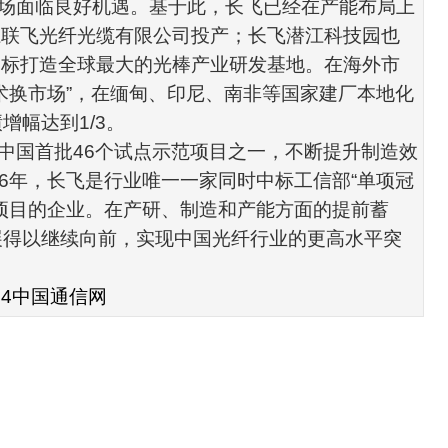
场面临良好机遇。基于此，长飞已经在产能布局上
江联飞
光纤光缆
有限公司投产；长飞潜江科技园也
目标打造全球最大的光棒产业研发基地。在海外市
术换市场
”
，在缅甸、印尼、南非等国家建厂本地化
绩增幅达到
1/3
。
中国首批
46
个试点示范项目之一，不断提升制造效
6
年，长飞是行业唯一一家同时中标
工信部
“
单项冠
项目的企业。在产研、制造和产能方面的提前蓄
展得以继续向前，实现中国光纤行业的更高水平突
14
中国通信网