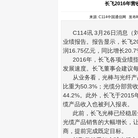
长飞2016年
来源: C114中国通信网 发布时间:
C114
讯
3
月
26
日消息（
业绩报告。报告显示，长飞
2
润
16.75
亿元，同比增长
20.
2016
年，长飞各项业绩
发展速度。长飞董事会建议
从业务看，光棒与
光纤
产
比重为
50.3%
；
光缆
分部营
44.2%
。此外，长飞于
2015
缆产品收入也被列入报表。
此前，长飞光棒已经稳居
光缆产品销售的大幅增长，
商，提前完成既定目标。