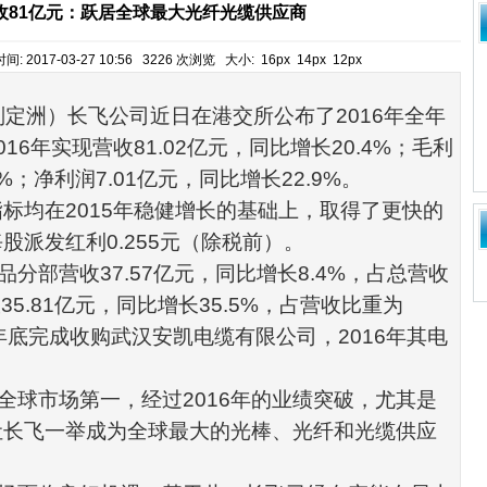
营收81亿元：跃居全球最大光纤光缆供应商
 2017-03-27 10:56 3226 次浏览 大小:
16px
14px
12px
刘定洲）
长飞
公司近日在港交所公布了
2016
年全年
016
年实现营收
81.02
亿元，同比增长
20.4%
；毛利
7%
；净利润
7.01
亿元，同比增长
22.9%
。
指标均在
2015
年稳健增长的基础上，取得了更快的
每股派发红利
0.255
元（除税前）。
品分部营收
37.57
亿元，同比增长
8.4%
，占总营收
收
35.81
亿元，同比增长
35.5%
，占营收比重为
年底完成收购武汉安凯
电缆
有限公司，
2016
年其电
全球市场第一，经过
2016
年的业绩突破，尤其是
让长飞一举成为全球最大的光棒、光纤和光缆供应