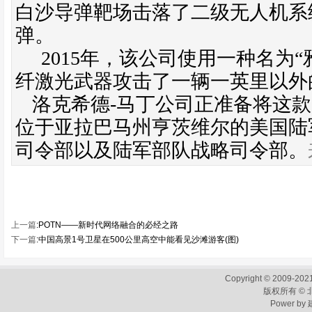
白沙导弹靶场击落了二级无人机系
弹。
2015
年，该公司使用一种名为“
纤激光武器攻击了一辆一英里以外
洛克希德
-
马丁公司正准备将这款
位于亚拉巴马州亨茨维尔的美国陆
司令部以及陆军部队战略司令部。
上一篇
:
POTN——新时代网络融合的必经之路
下一篇
:
中国高景1号卫星在500公里高空中能看见沙滩游客(图)
Copyright © 2009-2021
版权所有 ©
Power by